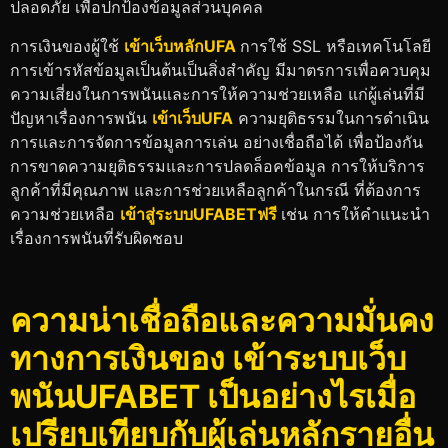
ปลอดภัย เพื่อปกป้องข้อมูลส่วนบุคคล
การเงินของผู้ใช้
เข้าเว็บหลักUFA
การใช้ SSL หรือเทคโนโลยี
การเข้ารหัสข้อมูลเป็นต้นเป็นสิ่งสำคัญ มีมาตรการเพื่อควบคุม
ความเสี่ยงในการพนันและการให้ความช่วยเหลือ แก่ผู้เล่นที่มี
ปัญหาเรื่องการพนัน
เข้าเว็บUFA
ความยุติธรรมในการดำเนิน
การและการจัดการข้อมูลการเล่น อย่างเชื่อถือได้ เพื่อป้องกัน
การขาดความยุติธรรมและการปลดล็อคข้อมูล การให้บริการ
ลูกค้าที่มีคุณภาพ และการช่วยเหลือลูกค้าในกรณี ที่ต้องการ
ความช่วยเหลือ
เข้าสู่ระบบUFABETฟรี
เช่น การให้คำแนะนำ
เรื่องการพนันที่รับผิดชอบ
ความน่าเชื่อถือและความมั่นคง
ทางการเงินของ
เข้าระบบเว็บ
พนันUFABET
เป็นอย่างไรเมื่อ
เปรียบเทียบกับผู้เล่นหลักรายอื่น