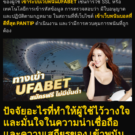
ของผู้ใช้
เข้าระบบเว็บพนันUFABET
เช่นการใช้ SSL หรือ
เทคโนโลยีการเข้ารหัสข้อมูล การตรวจสอบว่า มีใบอนุญาต
และปฏิบัติตามกฎหมาย ในสถานที่ที่เว็บไซต์
เข้าเว็บพนันบอลที่
ดีที่สุด PANTIP
ดำเนินงาน และว่ามีการควบคุมการพนันที่ถูก
ต้อง
ปัจจัยอะไรที่ทำให้ผู้ใช้ไว้วางใจ
และมั่นใจในความน่าเชื่อถือ
และความเสถียรของ
เข้าพนัน