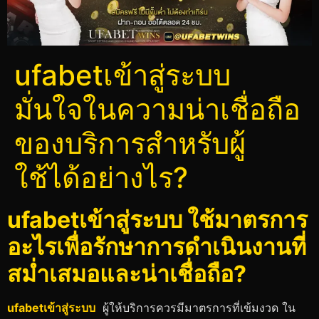
ufabetเข้าสู่ระบบ
มั่นใจในความน่าเชื่อถือ
ของบริการสำหรับผู้
ใช้ได้อย่างไร?
ufabetเข้าสู่ระบบ ใช้มาตรการ
อะไรเพื่อรักษาการดำเนินงานที่
สม่ำเสมอและน่าเชื่อถือ?
ufabetเข้าสู่ระบบ
ผู้ให้บริการควรมีมาตรการที่เข้มงวด ใน