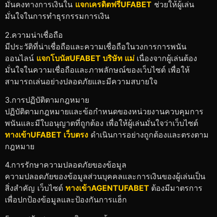
มั่นคงทางการเงินใน
แจกเครดิตฟรีUFABET
ช่วยให้ผู้เล่น
มั่นใจในการทำธุรกรรมการเงิน
2.ความน่าเชื่อถือ
มีประวัติที่น่าเชื่อถือและความเชื่อถือในวงการการพนัน
ออนไลน์
แจกโบนัสUFABET บริษัท แม่
เนื่องจากผู้เล่นต้อง
มั่นใจในความเชื่อถือและภาพลักษณ์ของเว็บไซต์ เพื่อให้
สามารถเล่นอย่างปลอดภัยและมีความสบายใจ
3.การปฏิบัติตามกฎหมาย
ปฏิบัติตามกฎหมายและข้อกำหนดของหน่วยงานควบคุมการ
พนันและมีใบอนุญาตที่ถูกต้อง เพื่อให้ผู้เล่นมั่นใจว่าเว็บไซต์
ทางเข้าUFABET เว็บตรง
ดำเนินการอย่างถูกต้องและตรงตาม
กฎหมาย
4.การรักษาความปลอดภัยของข้อมูล
ความปลอดภัยของข้อมูลส่วนบุคคลและการเงินของผู้เล่นเป็น
สิ่งสำคัญ เว็บไซต์
ทางเข้าAGENTUFABET
ต้องมีมาตรการ
เพื่อปกป้องข้อมูลและป้องกันการแฮ็ก