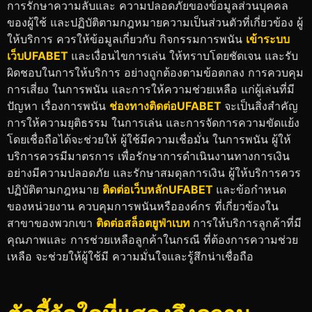
การรักษาความลับและ ความปลอดภัยของข้อมูลส่วนบุคคล
ของผู้ใช้ และปฏิบัติตามกฎหมายความเป็นส่วนตัวที่เกี่ยวข้อง ผู้
ให้บริการ ควรให้ข้อมูลเกี่ยวกับ กิจกรรมการพนัน
เข้าระบบ
เว็บUFABET
และเงื่อนไขการเล่น ให้ทราบโดยชัดเจน และรับ
ผิดชอบในการให้บริการ อย่างถูกต้องตามข้อตกลง การควบคุม
การเสี่ยง ในการพนัน และการให้ความช่วยเหลือ แก่ผู้เล่นที่มี
ปัญหา เรื่องการพนัน
ช่องทางติดต่อUFABET
จะเป็นสิ่งสำคัญ
การให้ความยุติธรรม ในการเล่น และการจัดการความขัดแย้ง
โดยเชื่อถือได้จะช่วยให้ ผู้ใช้มีความเชื่อมั่น ในการพนัน ผู้ให้
บริการควรมีมาตรการ เพื่อรักษาการดำเนินงานทางการเงิน
อย่างมีความปลอดภัย และรักษาสมดุลการเงิน ผู้ให้บริการควร
ปฏิบัติตามกฎหมาย
ติดต่อเว็บหลักUFABET
และข้อกำหนด
ของหน่วยงาน ควบคุมการพนันหรือองค์กร ที่เกี่ยวข้องใน
สาขาของพวกเขา
ติดต่อสล็อตยูฟ่าเบท
การให้บริการลูกค้าที่มี
คุณภาพและ การช่วยเหลือลูกค้าในกรณี ที่ต้องการความช่วย
เหลือ จะช่วยให้ผู้ใช้มี ความมั่นใจและรู้สึกน่าเชื่อถือ